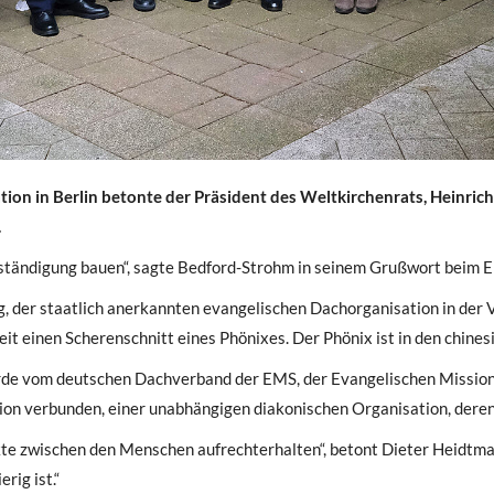
tion in Berlin betonte der Präsident des Weltkirchenrats, Heinri
.
rständigung bauen“, sagte Bedford-Strohm in seinem Grußwort beim E
 der staatlich anerkannten evangelischen Dachorganisation in der V
t einen Scherenschnitt eines Phönixes. Der Phönix ist in den chinesi
wurde vom deutschen Dachverband der EMS, der Evangelischen Missi
tion verbunden, einer unabhängigen diakonischen Organisation, deren
ntakte zwischen den Menschen aufrechterhalten“, betont Dieter Heidtm
rig ist.“