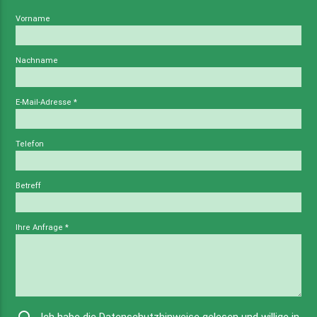
Vorname
Nachname
E-Mail-Adresse
*
Telefon
Betreff
Ihre Anfrage
*
Ich habe die
Datenschutzhinweise
gelesen und willige in