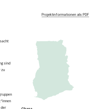
Projektinformationen als PDF
rsacht
ng sind
 zu
ngruppen
t*innen
 der
Ghana