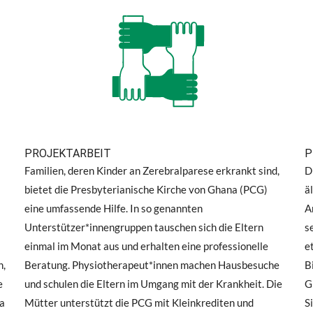
PROJEKTARBEIT
P
Familien, deren Kinder an Zerebralparese erkrankt sind,
D
bietet die Presbyterianische Kirche von Ghana (PCG)
ä
eine umfassende Hilfe. In so genannten
A
Unterstützer*innengruppen tauschen sich die Eltern
s
einmal im Monat aus und erhalten eine professionelle
e
n,
Beratung. Physiotherapeut*innen machen Hausbesuche
B
e
und schulen die Eltern im Umgang mit der Krankheit. Die
G
na
Mütter unterstützt die PCG mit Kleinkrediten und
S